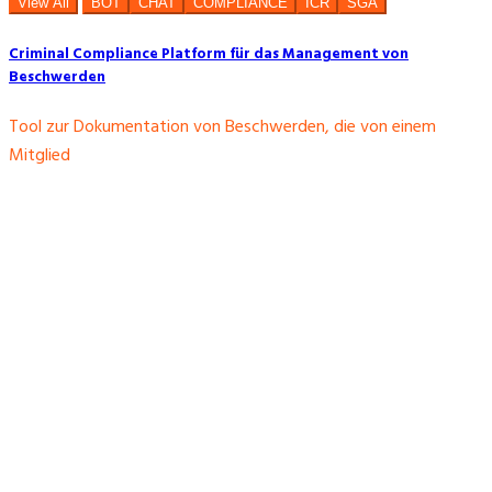
View All
BOT
CHAT
COMPLIANCE
ICR
SGA
Criminal Compliance Platform für das Management von
Beschwerden
Tool zur Dokumentation von Beschwerden, die von einem
Mitglied